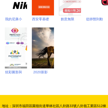
的視覺敘事
計
態影像視覺
革命》
創意新紀元
我的尼康小
西安零基礎
創意無限
從靜態到動
程序 開啟
入門 平面
探索動態影
態
動態影像視
設計與動態
像視覺創意
ComaComa
覺創意新紀
影像視覺創
設計大賽的
創意美食品
元
意設計指南
魅力與挑戰
牌的視覺形
象與影像敘
事革新
炫彩圖形與
2020新影
動態影像
像 手機鏡
視覺創意設
頭下的七月
計新趨勢
動態與視覺
創意
地址：深圳市福田區園嶺街道華林社區八卦路33號八卦嶺工業區512棟