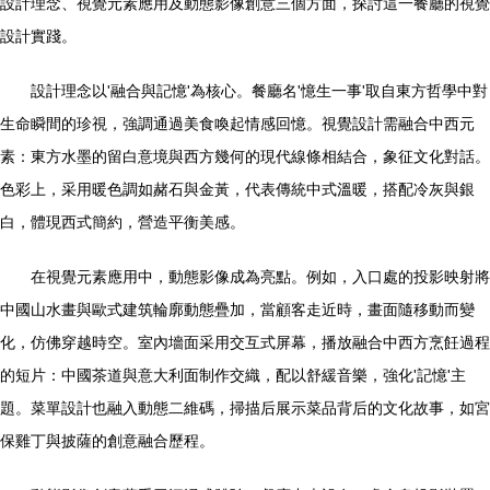
設計理念、視覺元素應用及動態影像創意三個方面，探討這一餐廳的視覺
設計實踐。
設計理念以'融合與記憶'為核心。餐廳名'憶生一事'取自東方哲學中對
生命瞬間的珍視，強調通過美食喚起情感回憶。視覺設計需融合中西元
素：東方水墨的留白意境與西方幾何的現代線條相結合，象征文化對話。
色彩上，采用暖色調如赭石與金黃，代表傳統中式溫暖，搭配冷灰與銀
白，體現西式簡約，營造平衡美感。
在視覺元素應用中，動態影像成為亮點。例如，入口處的投影映射將
中國山水畫與歐式建筑輪廓動態疊加，當顧客走近時，畫面隨移動而變
化，仿佛穿越時空。室內墻面采用交互式屏幕，播放融合中西方烹飪過程
的短片：中國茶道與意大利面制作交織，配以舒緩音樂，強化'記憶'主
題。菜單設計也融入動態二維碼，掃描后展示菜品背后的文化故事，如宮
保雞丁與披薩的創意融合歷程。