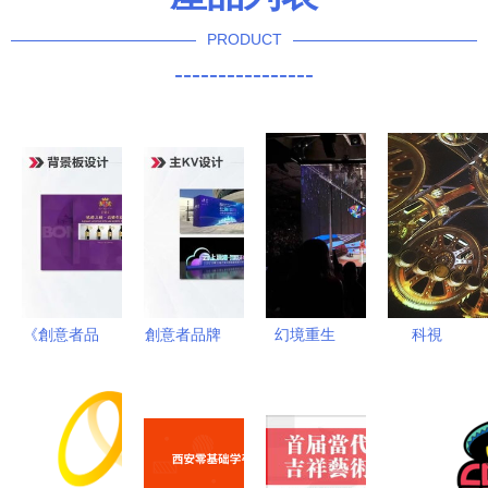
PRODUCT
----------------
《創意者品
創意者品牌
幻境重生
科視
牌策劃 視
策劃視覺設
揭秘紗幕投
Christie GS
覺設計 案
計案例精選
影如何重塑
系列點亮上
例精選 Ⅲ
Ⅱ 動態影像
全息舞臺的
海雙重球
動態影像中
視覺創意設
視覺奇觀
幕，引領動